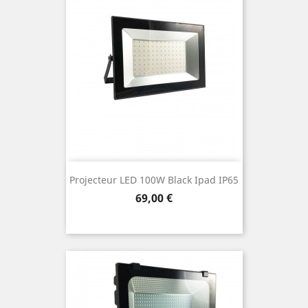
Projecteur LED 100W Black Ipad IP65
Prix
69,00 €