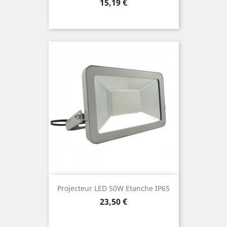
Prix
15,19 €
Projecteur LED 50W Etanche IP65
Prix
23,50 €