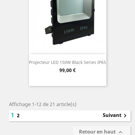
Projecteur LED 150W Black Series IP65
Prix
99,00 €
Affichage 1-12 de 21 article(s)
1
Suivant
2

Retour en haut
