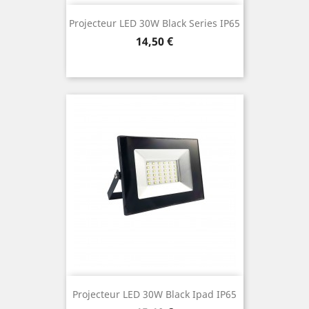
Projecteur LED 30W Black Series IP65
Prix
14,50 €
Projecteur LED 30W Black Ipad IP65