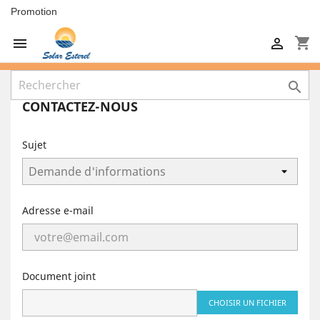
Promotion
shopping_cart



CONTACTEZ-NOUS
Sujet
Adresse e-mail
Document joint
CHOISIR UN FICHIER