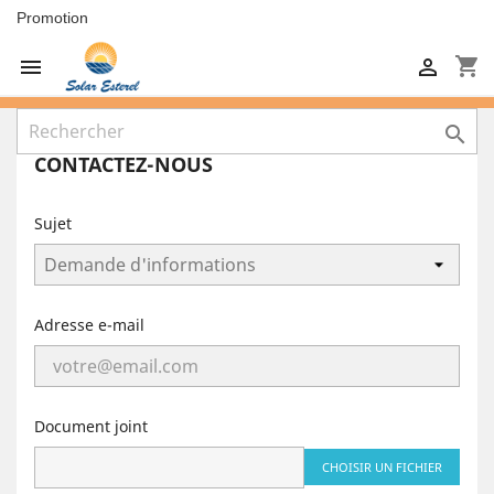
Promotion
shopping_cart



CONTACTEZ-NOUS
Sujet
Adresse e-mail
Document joint
CHOISIR UN FICHIER