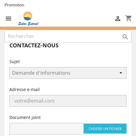
Promotion
shopping_cart



CONTACTEZ-NOUS
Sujet
Adresse e-mail
Document joint
CHOISIR UN FICHIER