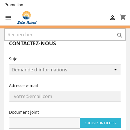
Promotion
shopping_cart



CONTACTEZ-NOUS
Sujet
Adresse e-mail
Document joint
CHOISIR UN FICHIER