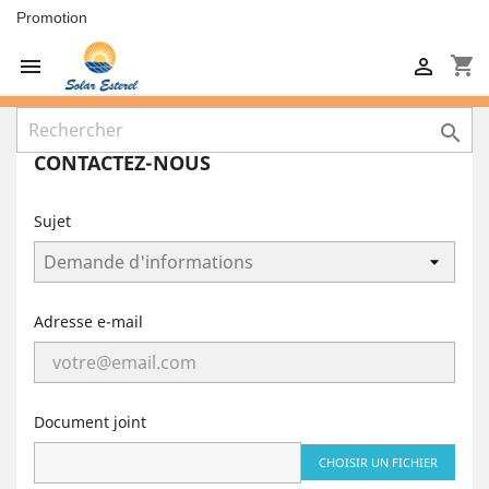
Promotion
shopping_cart



CONTACTEZ-NOUS
Sujet
Adresse e-mail
Document joint
CHOISIR UN FICHIER