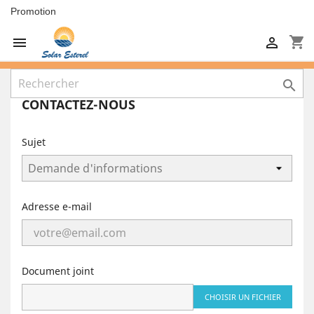
Promotion
shopping_cart



CONTACTEZ-NOUS
Sujet
Adresse e-mail
Document joint
CHOISIR UN FICHIER