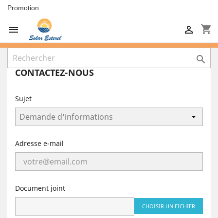
Promotion
shopping_cart



CONTACTEZ-NOUS
Sujet
Adresse e-mail
Document joint
CHOISIR UN FICHIER