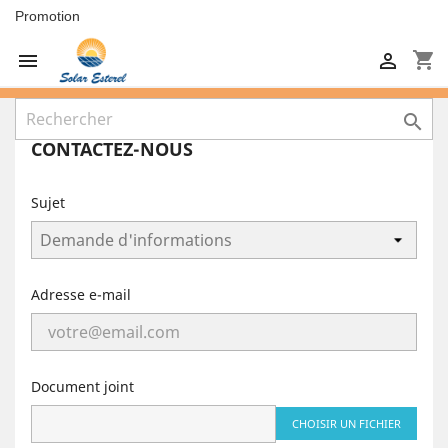
Promotion
shopping_cart



CONTACTEZ-NOUS
Sujet
Adresse e-mail
Document joint
CHOISIR UN FICHIER