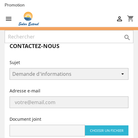
Promotion
shopping_cart



CONTACTEZ-NOUS
Sujet
Adresse e-mail
Document joint
CHOISIR UN FICHIER