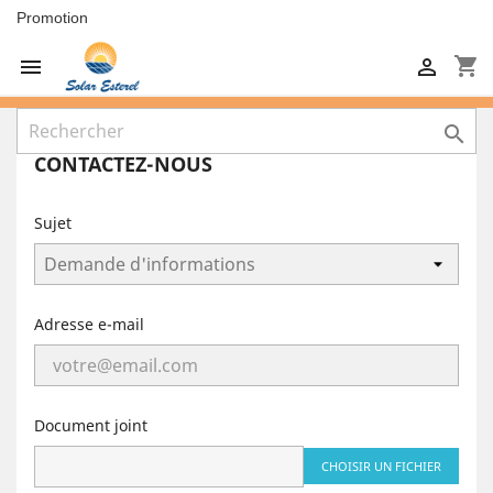
Promotion
shopping_cart



CONTACTEZ-NOUS
Sujet
Adresse e-mail
Document joint
CHOISIR UN FICHIER