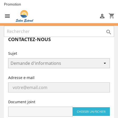
Promotion
shopping_cart



CONTACTEZ-NOUS
Sujet
Adresse e-mail
Document joint
CHOISIR UN FICHIER