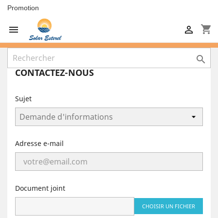
Promotion
shopping_cart



CONTACTEZ-NOUS
Sujet
Adresse e-mail
Document joint
CHOISIR UN FICHIER