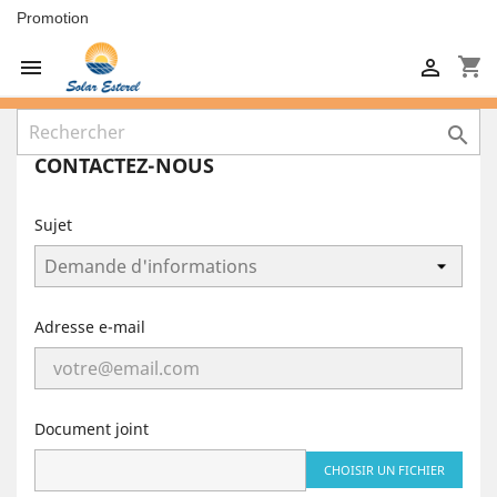
Promotion
shopping_cart



CONTACTEZ-NOUS
Sujet
Adresse e-mail
Document joint
CHOISIR UN FICHIER