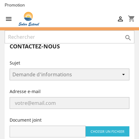
Promotion
shopping_cart



CONTACTEZ-NOUS
Sujet
Adresse e-mail
Document joint
CHOISIR UN FICHIER