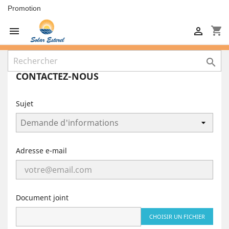
Promotion
shopping_cart



CONTACTEZ-NOUS
Sujet
Adresse e-mail
Document joint
CHOISIR UN FICHIER