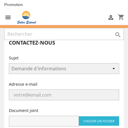
Promotion
shopping_cart



CONTACTEZ-NOUS
Sujet
Adresse e-mail
Document joint
CHOISIR UN FICHIER