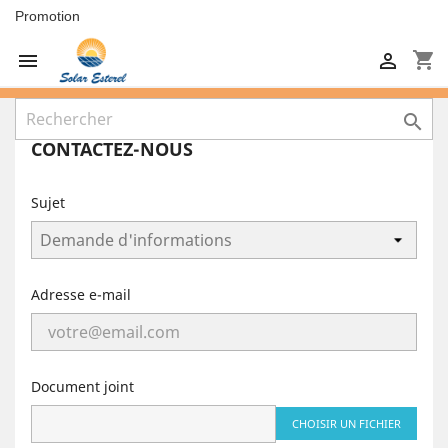
Promotion
shopping_cart



CONTACTEZ-NOUS
Sujet
Adresse e-mail
Document joint
CHOISIR UN FICHIER