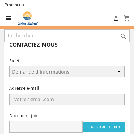
Promotion
shopping_cart



CONTACTEZ-NOUS
Sujet
Adresse e-mail
Document joint
CHOISIR UN FICHIER