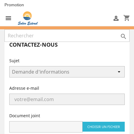
Promotion
shopping_cart



CONTACTEZ-NOUS
Sujet
Adresse e-mail
Document joint
CHOISIR UN FICHIER