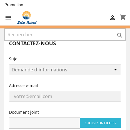
Promotion
shopping_cart



CONTACTEZ-NOUS
Sujet
Adresse e-mail
Document joint
CHOISIR UN FICHIER