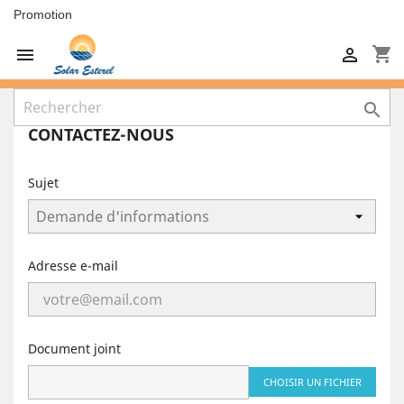
Promotion
shopping_cart



CONTACTEZ-NOUS
Sujet
Adresse e-mail
Document joint
CHOISIR UN FICHIER