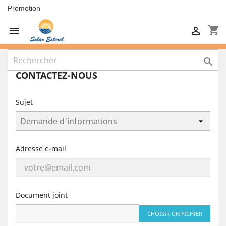
Promotion
shopping_cart



CONTACTEZ-NOUS
Sujet
Adresse e-mail
Document joint
CHOISIR UN FICHIER