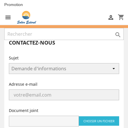
Promotion
shopping_cart



CONTACTEZ-NOUS
Sujet
Adresse e-mail
Document joint
CHOISIR UN FICHIER