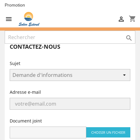
Promotion
shopping_cart



CONTACTEZ-NOUS
Sujet
Adresse e-mail
Document joint
CHOISIR UN FICHIER