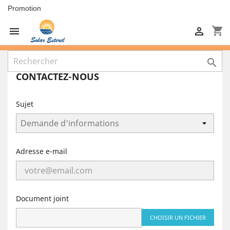
Promotion
shopping_cart



CONTACTEZ-NOUS
Sujet
Adresse e-mail
Document joint
CHOISIR UN FICHIER