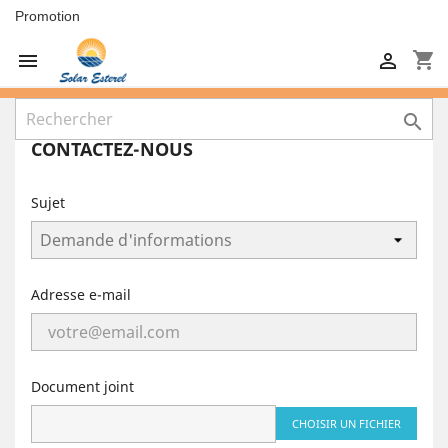
Promotion
shopping_cart



CONTACTEZ-NOUS
Sujet
Adresse e-mail
Document joint
CHOISIR UN FICHIER