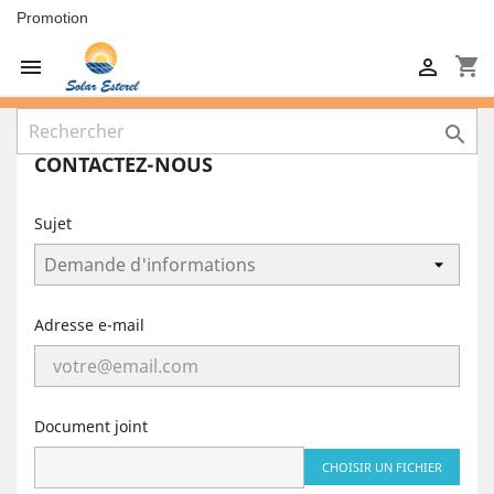
Promotion
shopping_cart



CONTACTEZ-NOUS
Sujet
Adresse e-mail
Document joint
CHOISIR UN FICHIER