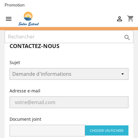
Promotion
shopping_cart



CONTACTEZ-NOUS
Sujet
Adresse e-mail
Document joint
CHOISIR UN FICHIER