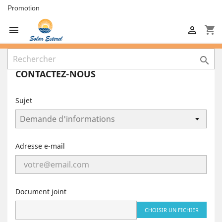
Promotion
shopping_cart



CONTACTEZ-NOUS
Sujet
Adresse e-mail
Document joint
CHOISIR UN FICHIER