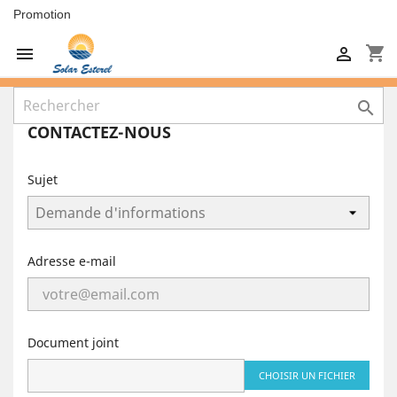
Promotion
shopping_cart



CONTACTEZ-NOUS
Sujet
Adresse e-mail
Document joint
CHOISIR UN FICHIER