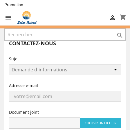
Promotion
shopping_cart



CONTACTEZ-NOUS
Sujet
Adresse e-mail
Document joint
CHOISIR UN FICHIER