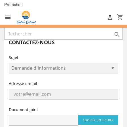
Promotion
shopping_cart



CONTACTEZ-NOUS
Sujet
Adresse e-mail
Document joint
CHOISIR UN FICHIER