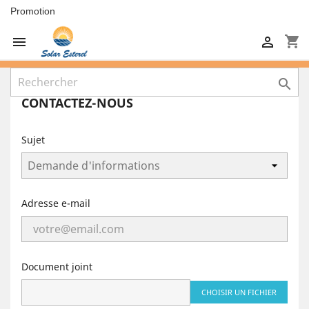
Promotion
shopping_cart



CONTACTEZ-NOUS
Sujet
Adresse e-mail
Document joint
CHOISIR UN FICHIER