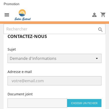
Promotion
shopping_cart



CONTACTEZ-NOUS
Sujet
Adresse e-mail
Document joint
CHOISIR UN FICHIER