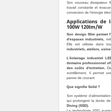
Son nouveau dissipateur f
travail constante et évacu
conversion de l'énergie élec
Applications de 
100W 120lm/W
Son design Slim permet l'
d'espaces industriels,
mêm
Elle est utilisée dans t
industriels, ateliers, usin
L'éclairage industriel L
domaine professionnel of
des coûts d'entretien.
De 
scintillement, il permet u
panne de courant.
Que signifie Solid ?
Son système d'alimentation
qui prolongent la durée de
Diving (SSD).
La technologie SSD augm