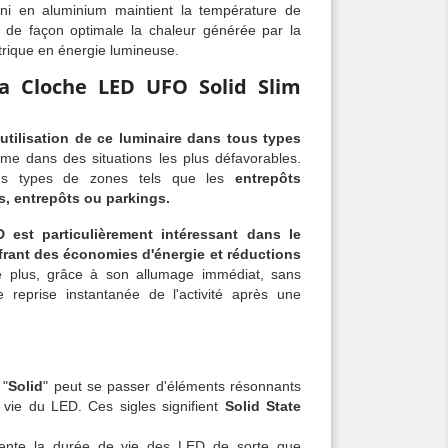
ini en aluminium maintient la température de
e de façon optimale la chaleur générée par la
trique en énergie lumineuse.
la Cloche LED UFO Solid Slim
utilisation de ce luminaire dans tous types
e dans des situations les plus défavorables.
ous types de zones tels que les
entrepôts
es, entrepôts ou parkings.
ED est particulièrement intéressant dans le
frant des économies d'énergie et réductions
plus, grâce à son allumage immédiat, sans
ne reprise instantanée de l'activité après une
 "
Solid
" peut se passer d'éléments résonnants
 vie du LED. Ces sigles signifient
Solid State
ente la durée de vie des LED de sorte que