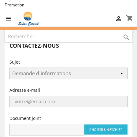
Promotion
shopping_cart



CONTACTEZ-NOUS
Sujet
Adresse e-mail
Document joint
CHOISIR UN FICHIER