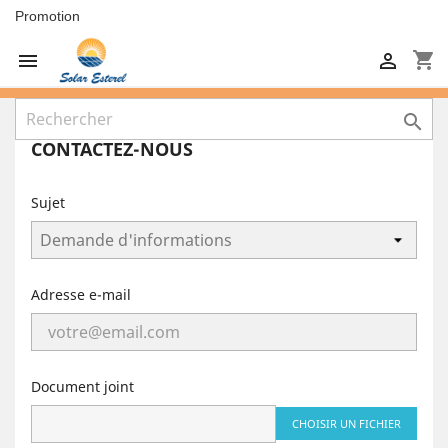
Promotion
shopping_cart



CONTACTEZ-NOUS
Sujet
Adresse e-mail
Document joint
CHOISIR UN FICHIER