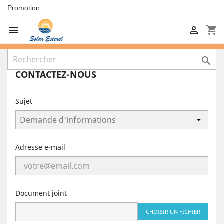
Promotion
shopping_cart



CONTACTEZ-NOUS
Sujet
Adresse e-mail
Document joint
CHOISIR UN FICHIER