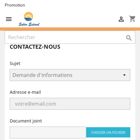
Promotion
shopping_cart



CONTACTEZ-NOUS
Sujet
Adresse e-mail
Document joint
CHOISIR UN FICHIER