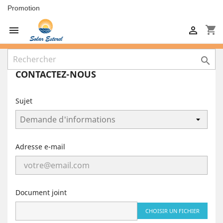
Promotion
shopping_cart



CONTACTEZ-NOUS
Sujet
Adresse e-mail
Document joint
CHOISIR UN FICHIER