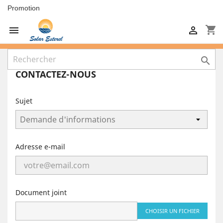
Promotion
shopping_cart



CONTACTEZ-NOUS
Sujet
Adresse e-mail
Document joint
CHOISIR UN FICHIER