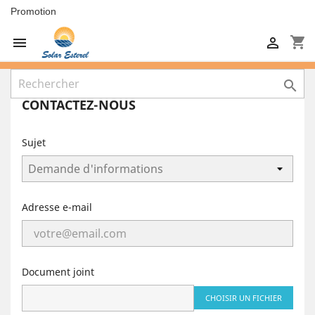
Promotion
shopping_cart



CONTACTEZ-NOUS
Sujet
Adresse e-mail
Document joint
CHOISIR UN FICHIER