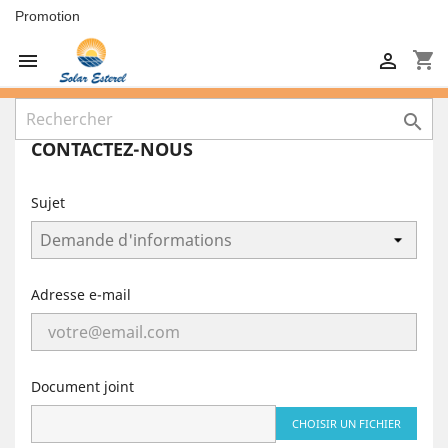
Promotion
shopping_cart



CONTACTEZ-NOUS
Sujet
Adresse e-mail
Document joint
CHOISIR UN FICHIER