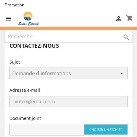
Promotion
shopping_cart



CONTACTEZ-NOUS
Sujet
Adresse e-mail
Document joint
CHOISIR UN FICHIER