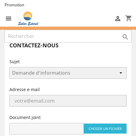
Promotion
shopping_cart



CONTACTEZ-NOUS
Sujet
Adresse e-mail
Document joint
CHOISIR UN FICHIER