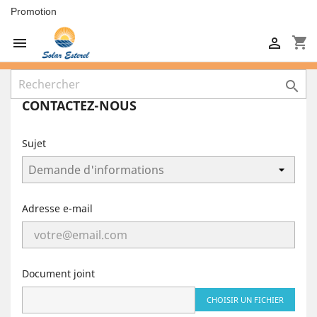
Promotion
shopping_cart



CONTACTEZ-NOUS
Sujet
Adresse e-mail
Document joint
CHOISIR UN FICHIER