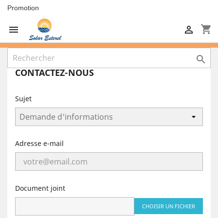
Promotion
shopping_cart



CONTACTEZ-NOUS
Sujet
Adresse e-mail
Document joint
CHOISIR UN FICHIER