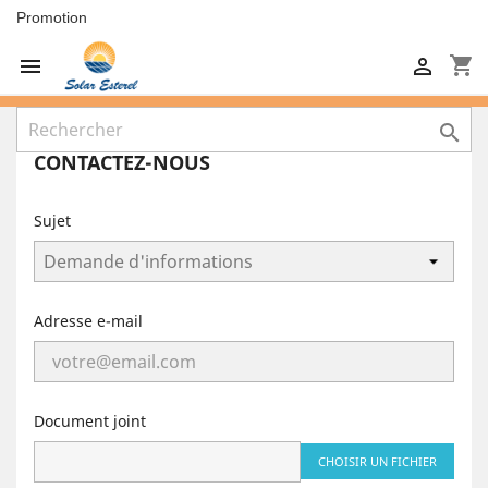
Promotion
shopping_cart



CONTACTEZ-NOUS
Sujet
Adresse e-mail
Document joint
CHOISIR UN FICHIER