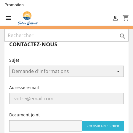
Promotion
shopping_cart



CONTACTEZ-NOUS
Sujet
Adresse e-mail
Document joint
CHOISIR UN FICHIER