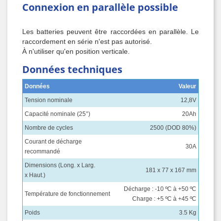
Connexion en parallèle possible
Les batteries peuvent être raccordées en parallèle. Le
raccordement en série n'est pas autorisé.
À n'utiliser qu'en position verticale.
Données techniques
Données
Valeur
Tension nominale
12,8V
Capacité nominale (25°)
20Ah
Nombre de cycles
2500 (DOD 80%)
Courant de décharge
30A
recommandé
Dimensions (Long. x Larg.
181 x 77 x 167 mm
x Haut.)
Décharge : -10 ºC à +50 ºC
Température de fonctionnement
Charge : +5 ºC à +45 ºC
Poids
3.5 Kg